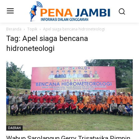
Beranda
Topik
Apel siaga bencana hidroneteologi
Tag: Apel siaga bencana
hidroneteologi
DAERAH
Wabup Sarolangun Gerry Trisatwika Pimpin