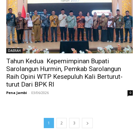
DAERAH
Tahun Kedua Kepemimpinan Bupati
Sarolangun Hurmin, Pemkab Sarolangun
Raih Opini WTP Kesepuluh Kali Berturut-
turut Dari BPK RI
Pena Jambi
-
03/06/2026
0
1
2
3