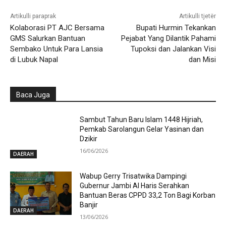
Artikulli paraprak
Artikulli tjetër
Kolaborasi PT AJC Bersama
Bupati Hurmin Tekankan
GMS Salurkan Bantuan
Pejabat Yang Dilantik Pahami
Sembako Untuk Para Lansia
Tupoksi dan Jalankan Visi
di Lubuk Napal
dan Misi
Baca Juga
Sambut Tahun Baru Islam 1448 Hijriah,
Pemkab Sarolangun Gelar Yasinan dan
Dzikir
16/06/2026
DAERAH
Wabup Gerry Trisatwika Dampingi
Gubernur Jambi Al Haris Serahkan
Bantuan Beras CPPD 33,2 Ton Bagi Korban
Banjir
DAERAH
13/06/2026