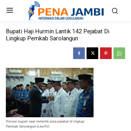
Bupati Haji Hurmin Lantik 142 Pejabat Di
Lingkup Pemkab Sarolangun
Prosesi bupati saat melantik para pejabat di lingkup
Pemkab Sarolangun.(Lex/PJ).