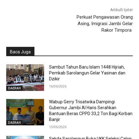
Artikulli tjetër
Perkuat Pengawasan Orang
Asing, Imigrasi Jambi Gelar
Rakor Timpora
Baca Juga
Sambut Tahun Baru Islam 1448 Hijriah,
Pemkab Sarolangun Gelar Yasinan dan
Dzikir
16/06/2026
DAERAH
Wabup Gerry Trisatwika Dampingi
Gubernur Jambi Al Haris Serahkan
Bantuan Beras CPPD 33,2 Ton Bagi Korban
Banjir
DAERAH
13/06/2026
Sekda Sarolangun Buka UKK Seleksi Calon