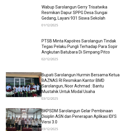
Wabup Sarolangun Gerry Trisatwika
Resmikan Dapur SPPG Desa Sungai
Gedang, Layani 931 Siswa Sekolah
01/12/2025
PTSB Minta Kapolres Sarolangun Tindak
Tegas Pelaku Pungli Terhadap Para Sopir
Angkutan Batubara Di Simpang Pitco
02/12/2025
Bupati Sarolangun Hurmin Bersama Ketua
BAZNAS RI Resmikan Kantor BMD
Sarolangun, Noor Achmad : Bantu
Mustahik Untuk Modal Usaha
03/12/2025
BKPSDM Sarolangun Gelar Pembinaan
Disiplin ASN dan Penerapan Aplikasi IDI’S
Versi 3.0
03/12/2025