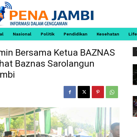
al
Nasional
Politik
Pendidikan
Kesehatan
Life
rmin Bersama Ketua BAZNAS
hat Baznas Sarolangun
ambi