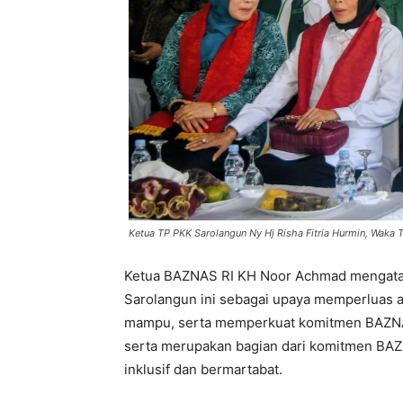
Ketua TP PKK Sarolangun Ny Hj Risha Fitria Hurmin, Waka T
Ketua BAZNAS RI KH Noor Achmad mengat
Sarolangun ini sebagai upaya memperluas a
mampu, serta memperkuat komitmen BAZNA
serta merupakan bagian dari komitmen BA
inklusif dan bermartabat.