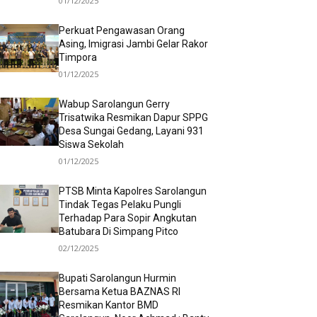
01/12/2025
Perkuat Pengawasan Orang
Asing, Imigrasi Jambi Gelar Rakor
Timpora
01/12/2025
Wabup Sarolangun Gerry
Trisatwika Resmikan Dapur SPPG
Desa Sungai Gedang, Layani 931
Siswa Sekolah
01/12/2025
PTSB Minta Kapolres Sarolangun
Tindak Tegas Pelaku Pungli
Terhadap Para Sopir Angkutan
Batubara Di Simpang Pitco
02/12/2025
Bupati Sarolangun Hurmin
Bersama Ketua BAZNAS RI
Resmikan Kantor BMD