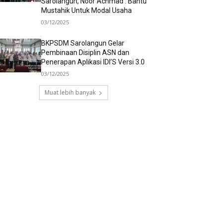
Sarolangun, Noor Achmad : Bantu
Mustahik Untuk Modal Usaha
03/12/2025
BKPSDM Sarolangun Gelar
Pembinaan Disiplin ASN dan
Penerapan Aplikasi IDI’S Versi 3.0
03/12/2025
Muat lebih banyak