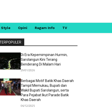
 Style
Opini
Ragam Info
TV
TERPOPULER
Di Era Kepemimpinan Hurmin,
Sarolangun Kini Terang
Benderang Di Malam Hari
29/01/2026
Berbagai Motif Batik Khas Daerah
Tampil Memukau, Bupati dan
Wakil Bupati Sarolangun, serta
Para Pejabat Ikut Parade Batik
Khas Daerah
06/12/2025