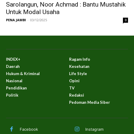
Sarolangun, Noor Achmad : Bantu Mustahik
Untuk Modal Usaha
PENA JAMBI
-
03/12/2025
0
INDEX+
Ragam Info
Daerah
Kesehatan
Hukum & Kriminal
Life Style
Nasional
Opini
Pendidikan
TV
Politik
Redaksi
Pedoman Media Siber
Facebook
Instagram