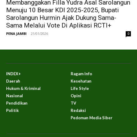
Membanggakan Filla Yudra Asal Sarolangun
Menuju 10 Besar KDI 2025-2025, Bupati
Sarolangun Hurmin Ajak Dukung Sama-
Sama Melalui Vote Di Aplikasi RCTI+
PENA JAMBI
-
21/01/2026
0
INDEX+
Ragam Info
Daerah
Kesehatan
Hukum & Kriminal
Life Style
Nasional
Opini
Pendidikan
TV
Politik
Redaksi
Pedoman Media Siber