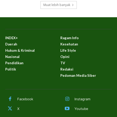
Muat lebih banyak
INDEX+
Ragam Info
Daerah
Kesehatan
Hukum & Kriminal
Life Style
Nasional
Opini
Pendidikan
TV
Politik
Redaksi
Pedoman Media Siber
Facebook
Instagram
X
Youtube