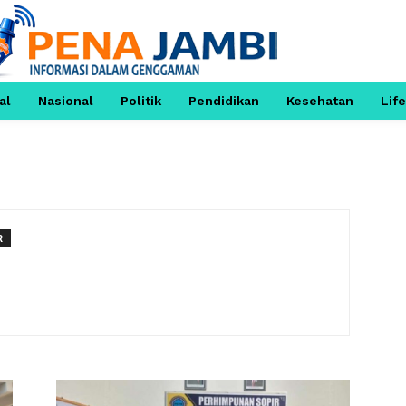
al
Nasional
Politik
Pendidikan
Kesehatan
Life
R