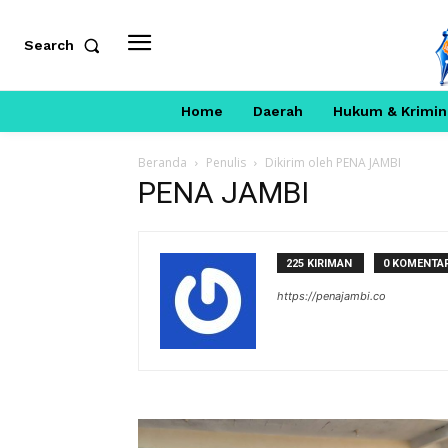
Search
Home
Daerah
Hukum & Krimin
Beranda
Penulis
Dikirim oleh PENA JAMBI
PENA JAMBI
225 KIRIMAN
0 KOMENTA
https://penajambi.co