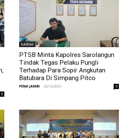
DAERAH
PTSB Minta Kapolres Sarolangun
Tindak Tegas Pelaku Pungli
n,
Terhadap Para Sopir Angkutan
Batubara Di Simpang Pitco
PENA JAMBI
-
02/12/2025
0
0