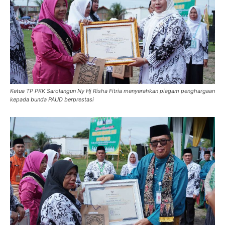
Ketua TP PKK Sarolangun Ny Hj Risha Fitria menyerahkan piagam penghargaan
kepada bunda PAUD berprestasi