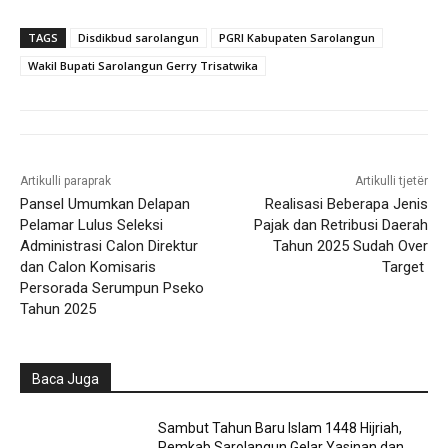
TAGS
Disdikbud sarolangun
PGRI Kabupaten Sarolangun
Wakil Bupati Sarolangun Gerry Trisatwika
Artikulli paraprak
Artikulli tjetër
Pansel Umumkan Delapan
Realisasi Beberapa Jenis
Pelamar Lulus Seleksi
Pajak dan Retribusi Daerah
Administrasi Calon Direktur
Tahun 2025 Sudah Over
dan Calon Komisaris
Target
Persorada Serumpun Pseko
Tahun 2025
Baca Juga
Sambut Tahun Baru Islam 1448 Hijriah,
Pemkab Sarolangun Gelar Yasinan dan