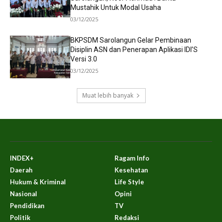
Mustahik Untuk Modal Usaha
03/12/2025
BKPSDM Sarolangun Gelar Pembinaan
Disiplin ASN dan Penerapan Aplikasi IDI’S
Versi 3.0
03/12/2025
Muat lebih banyak
INDEX+
Ragam Info
Daerah
Kesehatan
Hukum & Kriminal
Life Style
Nasional
Opini
Pendidikan
TV
Politik
Redaksi