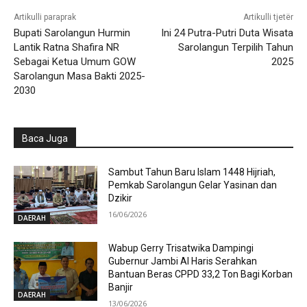
Artikulli paraprak
Artikulli tjetër
Bupati Sarolangun Hurmin
Ini 24 Putra-Putri Duta Wisata
Lantik Ratna Shafira NR
Sarolangun Terpilih Tahun
Sebagai Ketua Umum GOW
2025
Sarolangun Masa Bakti 2025-
2030
Baca Juga
Sambut Tahun Baru Islam 1448 Hijriah,
Pemkab Sarolangun Gelar Yasinan dan
Dzikir
16/06/2026
DAERAH
Wabup Gerry Trisatwika Dampingi
Gubernur Jambi Al Haris Serahkan
Bantuan Beras CPPD 33,2 Ton Bagi Korban
Banjir
DAERAH
13/06/2026