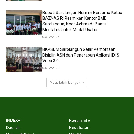
Bupati Sarolangun Hurmin Bersama Ketua
BAZNAS RI Resmikan Kantor BMD
Sarolangun, Noor Achmad : Bantu
Mustahik Untuk Modal Usaha
03/12/2025
BKPSDM Sarolangun Gelar Pembinaan
Disiplin ASN dan Penerapan Aplikasi IDI’S
Versi 3.0
03/12/2025
Muat lebih banyak
INDEX+
Ragam Info
Daerah
Kesehatan