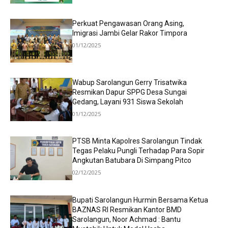
Perkuat Pengawasan Orang Asing,
Imigrasi Jambi Gelar Rakor Timpora
01/12/2025
Wabup Sarolangun Gerry Trisatwika
Resmikan Dapur SPPG Desa Sungai
Gedang, Layani 931 Siswa Sekolah
01/12/2025
PTSB Minta Kapolres Sarolangun Tindak
Tegas Pelaku Pungli Terhadap Para Sopir
Angkutan Batubara Di Simpang Pitco
02/12/2025
Bupati Sarolangun Hurmin Bersama Ketua
BAZNAS RI Resmikan Kantor BMD
Sarolangun, Noor Achmad : Bantu