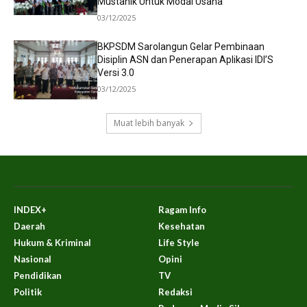
Mustahik Untuk Modal Usaha
03/12/2025
BKPSDM Sarolangun Gelar Pembinaan
Disiplin ASN dan Penerapan Aplikasi IDI’S
Versi 3.0
03/12/2025
Muat lebih banyak
INDEX+
Ragam Info
Daerah
Kesehatan
Hukum & Kriminal
Life Style
Nasional
Opini
Pendidikan
TV
Politik
Redaksi