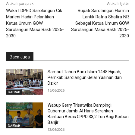
Artikulli paraprak
Artikulli tjetër
Waka I DPRD Sarolangun Cik
Bupati Sarolangun Hurmin
Marleni Hadiri Pelantikan
Lantik Ratna Shafira NR
Ketua Umum GOW
Sebagai Ketua Umum GOW
Sarolangun Masa Bakti 2025-
Sarolangun Masa Bakti 2025-
2030
2030
Baca Juga
Sambut Tahun Baru Islam 1448 Hijriah,
Pemkab Sarolangun Gelar Yasinan dan
Dzikir
16/06/2026
DAERAH
Wabup Gerry Trisatwika Dampingi
Gubernur Jambi Al Haris Serahkan
Bantuan Beras CPPD 33,2 Ton Bagi Korban
Banjir
DAERAH
13/06/2026