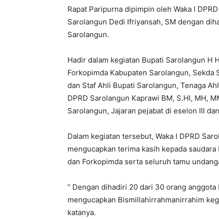
Rapat Paripurna dipimpin oleh Waka I DPRD
Sarolangun Dedi Ifriyansah, SM dengan dih
Sarolangun.
Hadir dalam kegiatan Bupati Sarolangun H H
Forkopimda Kabupaten Sarolangun, Sekda S
dan Staf Ahli Bupati Sarolangun, Tenaga Ah
DPRD Sarolangun Kaprawi BM, S.HI, MH, M
Sarolangun, Jajaran pejabat di eselon III d
Dalam kegiatan tersebut, Waka I DPRD Sar
mengucapkan terima kasih kepada saudara 
dan Forkopimda serta seluruh tamu undangan
” Dengan dihadiri 20 dari 30 orang anggot
mengucapkan Bismillahirrahmanirrahim kegiat
katanya.