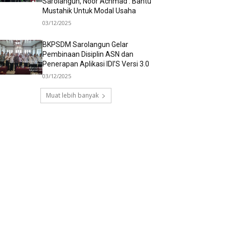
Sarolangun, Noor Achmad : Bantu
Mustahik Untuk Modal Usaha
03/12/2025
BKPSDM Sarolangun Gelar
Pembinaan Disiplin ASN dan
Penerapan Aplikasi IDI’S Versi 3.0
03/12/2025
Muat lebih banyak