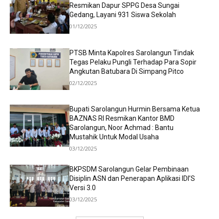
Resmikan Dapur SPPG Desa Sungai
Gedang, Layani 931 Siswa Sekolah
01/12/2025
PTSB Minta Kapolres Sarolangun Tindak
Tegas Pelaku Pungli Terhadap Para Sopir
Angkutan Batubara Di Simpang Pitco
02/12/2025
Bupati Sarolangun Hurmin Bersama Ketua
BAZNAS RI Resmikan Kantor BMD
Sarolangun, Noor Achmad : Bantu
Mustahik Untuk Modal Usaha
03/12/2025
BKPSDM Sarolangun Gelar Pembinaan
Disiplin ASN dan Penerapan Aplikasi IDI’S
Versi 3.0
03/12/2025