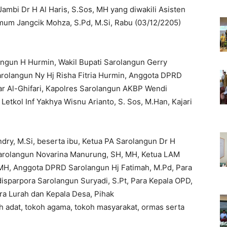
ambi Dr H Al Haris, S.Sos, MH yang diwakili Asisten
mum Jangcik Mohza, S.Pd, M.Si, Rabu (03/12/2205)
angun H Hurmin, Wakil Bupati Sarolangun Gerry
arolangun Ny Hj Risha Fitria Hurmin, Anggota DPRD
 Al-Ghifari, Kapolres Sarolangun AKBP Wendi
etkol Inf Yakhya Wisnu Arianto, S. Sos, M.Han, Kajari
dry, M.Si, beserta ibu, Ketua PA Sarolangun Dr H
Sarolangun Novarina Manurung, SH, MH, Ketua LAM
MH, Anggota DPRD Sarolangun Hj Fatimah, M.Pd, Para
disparpora Sarolangun Suryadi, S.Pt, Para Kepala OPD,
ra Lurah dan Kepala Desa, Pihak
 adat, tokoh agama, tokoh masyarakat, ormas serta