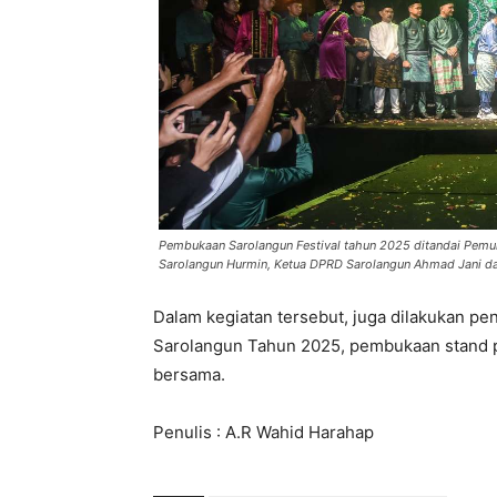
Pembukaan Sarolangun Festival tahun 2025 ditandai Pemu
Sarolangun Hurmin, Ketua DPRD Sarolangun Ahmad Jani da
Dalam kegiatan tersebut, juga dilakukan pe
Sarolangun Tahun 2025, pembukaan stand p
bersama.
Penulis : A.R Wahid Harahap