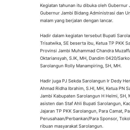
Kegiatan tahunan itu dibuka oleh Gubernur J
Gubernur Jambi Bidang Administrasi dan U
malam yang berjalan dengan lancar.
Hadir dalam kegiatan tersebut Bupati Sarol
Trisatwika, SE beserta ibu, Ketua TP PKK S
Provinsi Jambi Muhammad Chandra Muzaffar
Oktariansyah, S.IK, MH, Dandim 0420/Sarko L
Sarolangun Rolly Manampiring, SH, MH.
Hadir juga PJ Sekda Sarolangun Ir Dedy Hen
Ahmad Ridha Ibrahim, S.HI, MH, Ketua PN 
Jambi Kabupaten Sarolangun H Helmi, SH, 
asisten dan Staf Ahli Bupati Sarolangun, Ka
Jajaran TP PKK Sarolangun, Para Camat, Pa
Perusahaan/Perbankan/Para Sponsor, Tokoh
ribuan masyarakat Sarolangun.