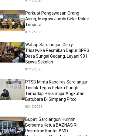
01/12/2025
Perkuat Pengawasan Orang
Asing, Imigrasi Jambi Gelar Rakor
Timpora
01/12/2025
Wabup Sarolangun Gerry
Trisatwika Resmikan Dapur SPPG
Desa Sungai Gedang, Layani 931
Siswa Sekolah
01/12/2025
PTSB Minta Kapolres Sarolangun
Tindak Tegas Pelaku Pungli
Terhadap Para Sopir Angkutan
Batubara Di Simpang Pitco
02/12/2025
Bupati Sarolangun Hurmin
Bersama Ketua BAZNAS RI
Resmikan Kantor BMD