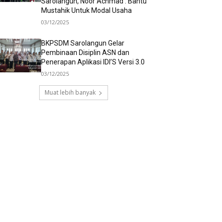
Sarolangun, Noor Achmad : Bantu
Mustahik Untuk Modal Usaha
03/12/2025
BKPSDM Sarolangun Gelar
Pembinaan Disiplin ASN dan
Penerapan Aplikasi IDI’S Versi 3.0
03/12/2025
Muat lebih banyak