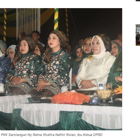
P PKK Sarolangun Ny Ratna Shafira Nafitri Rolan, Ibu Ketua DPRD