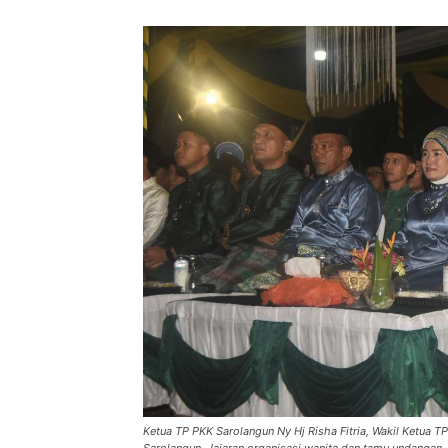
Ketua TP PKK Sarolangun Ny Hj Risha Fitria, Wakil Ketua T