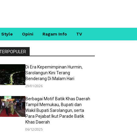
 Style
Opini
Ragam Info
TV
TERPOPULER
Di Era Kepemimpinan Hurmin,
Sarolangun Kini Terang
Benderang Di Malam Hari
29/01/2026
Berbagai Motif Batik Khas Daerah
Tampil Memukau, Bupati dan
Wakil Bupati Sarolangun, serta
Para Pejabat Ikut Parade Batik
Khas Daerah
06/12/2025