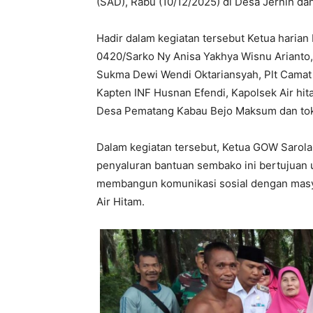
(SAD), Rabu (10/12/2025) di Desa Jernih d
Hadir dalam kegiatan tersebut Ketua harian
0420/Sarko Ny Anisa Yakhya Wisnu Arianto
Sukma Dewi Wendi Oktariansyah, Plt Camat 
Kapten INF Husnan Efendi, Kapolsek Air hit
Desa Pematang Kabau Bejo Maksum dan tok
Dalam kegiatan tersebut, Ketua GOW Sarol
penyaluran bantuan sembako ini bertujuan
membangun komunikasi sosial dengan masy
Air Hitam.