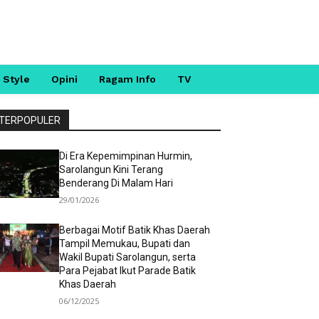
 Style
Opini
Ragam Info
TV
TERPOPULER
Di Era Kepemimpinan Hurmin,
Sarolangun Kini Terang
Benderang Di Malam Hari
29/01/2026
Berbagai Motif Batik Khas Daerah
Tampil Memukau, Bupati dan
Wakil Bupati Sarolangun, serta
Para Pejabat Ikut Parade Batik
Khas Daerah
06/12/2025