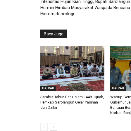
Intensitas Hujan Kian Tinggi, Bupati Sarolangun
Hurmin Himbau Masyarakat Waspada Bencana
Hidrometeorologi
Baca Juga
DAERAH
DAERAH
Sambut Tahun Baru Islam 1448 Hijriah,
Wabup Gerry
Pemkab Sarolangun Gelar Yasinan
Gubernur Ja
dan Dzikir
Bantuan Ber
Korban Banj