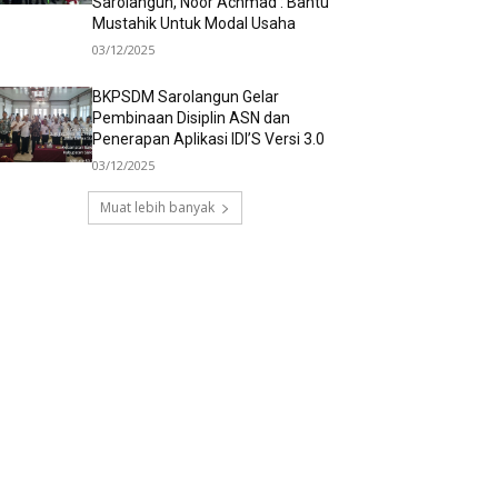
Sarolangun, Noor Achmad : Bantu
Mustahik Untuk Modal Usaha
03/12/2025
BKPSDM Sarolangun Gelar
Pembinaan Disiplin ASN dan
Penerapan Aplikasi IDI’S Versi 3.0
03/12/2025
Muat lebih banyak