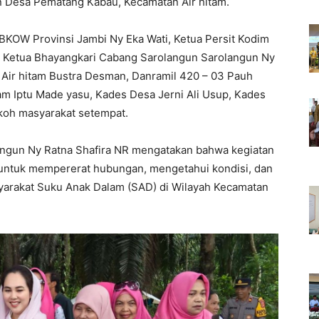
an Desa Pematang Kabau, Kecamatan Air hitam.
 BKOW Provinsi Jambi Ny Eka Wati, Ketua Persit Kodim
, Ketua Bhayangkari Cabang Sarolangun Sarolangun Ny
Air hitam Bustra Desman, Danramil 420 – 03 Pauh
am Iptu Made yasu, Kades Desa Jerni Ali Usup, Kades
oh masyarakat setempat.
angun Ny Ratna Shafira NR mengatakan bahwa kegiatan
 untuk mempererat hubungan, mengetahui kondisi, dan
arakat Suku Anak Dalam (SAD) di Wilayah Kecamatan