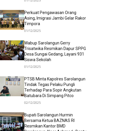
01/12/2025
Perkuat Pengawasan Orang
Asing, Imigrasi Jambi Gelar Rakor
Timpora
01/12/2025
Wabup Sarolangun Gerry
Trisatwika Resmikan Dapur SPPG
Desa Sungai Gedang, Layani 931
Siswa Sekolah
01/12/2025
PTSB Minta Kapolres Sarolangun
Tindak Tegas Pelaku Pungli
Terhadap Para Sopir Angkutan
Batubara Di Simpang Pitco
02/12/2025
Bupati Sarolangun Hurmin
Bersama Ketua BAZNAS RI
Resmikan Kantor BMD