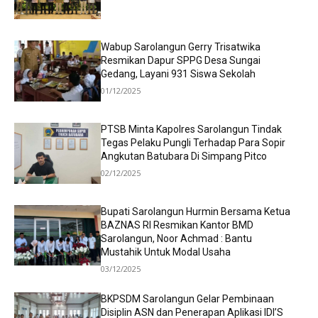
Wabup Sarolangun Gerry Trisatwika
Resmikan Dapur SPPG Desa Sungai
Gedang, Layani 931 Siswa Sekolah
01/12/2025
PTSB Minta Kapolres Sarolangun Tindak
Tegas Pelaku Pungli Terhadap Para Sopir
Angkutan Batubara Di Simpang Pitco
02/12/2025
Bupati Sarolangun Hurmin Bersama Ketua
BAZNAS RI Resmikan Kantor BMD
Sarolangun, Noor Achmad : Bantu
Mustahik Untuk Modal Usaha
03/12/2025
BKPSDM Sarolangun Gelar Pembinaan
Disiplin ASN dan Penerapan Aplikasi IDI’S