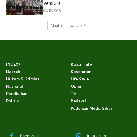
Versi 3.0
03/12/2025
Muat lebih banyak
INDEX+
Ragam Info
Daerah
Kesehatan
Hukum & Kriminal
Life Style
Nasional
Opini
Pendidikan
TV
Politik
Redaksi
Pedoman Media Siber
Facebook
Instagram