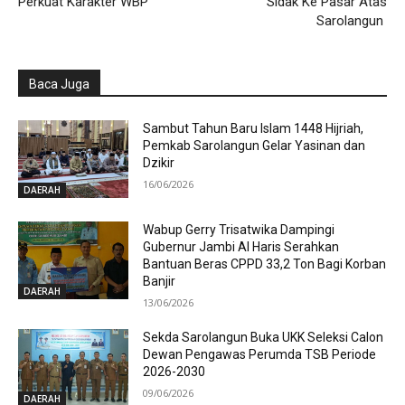
Perkuat Karakter WBP
Sidak Ke Pasar Atas
Sarolangun
Baca Juga
Sambut Tahun Baru Islam 1448 Hijriah,
Pemkab Sarolangun Gelar Yasinan dan
Dzikir
16/06/2026
DAERAH
Wabup Gerry Trisatwika Dampingi
Gubernur Jambi Al Haris Serahkan
Bantuan Beras CPPD 33,2 Ton Bagi Korban
Banjir
DAERAH
13/06/2026
Sekda Sarolangun Buka UKK Seleksi Calon
Dewan Pengawas Perumda TSB Periode
2026-2030
09/06/2026
DAERAH