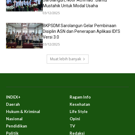
Mustahik Untuk Modal Usaha
03/12/2025
BKPSDM Sarolangun Gelar Pembinaan
Disiplin ASN dan Penerapan Aplikasi IDI’S
Versi 3.0
03/12/2025
Muat lebih banyak
INDEX+
Ragam Info
Daerah
Kesehatan
Hukum & Kriminal
Life Style
Nasional
Opini
Pendidikan
TV
Politik
Redaksi