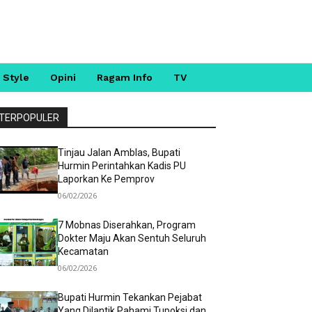
 Style
Opini
Ragam Info
TV
TERPOPULER
Tinjau Jalan Amblas, Bupati
Hurmin Perintahkan Kadis PU
Laporkan Ke Pemprov
06/02/2026
7 Mobnas Diserahkan, Program
Dokter Maju Akan Sentuh Seluruh
Kecamatan
06/02/2026
Bupati Hurmin Tekankan Pejabat
Yang Dilantik Pahami Tupoksi dan