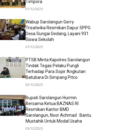
Timpora
01/12/2025
Wabup Sarolangun Gerry
Trisatwika Resmikan Dapur SPPG
Desa Sungai Gedang, Layani 931
Siswa Sekolah
01/12/2025
PTSB Minta Kapolres Sarolangun
Tindak Tegas Pelaku Pungli
Terhadap Para Sopir Angkutan
Batubara Di Simpang Pitco
02/12/2025
Bupati Sarolangun Hurmin
Bersama Ketua BAZNAS RI
Resmikan Kantor BMD
Sarolangun, Noor Achmad : Bantu
Mustahik Untuk Modal Usaha
03/12/2025