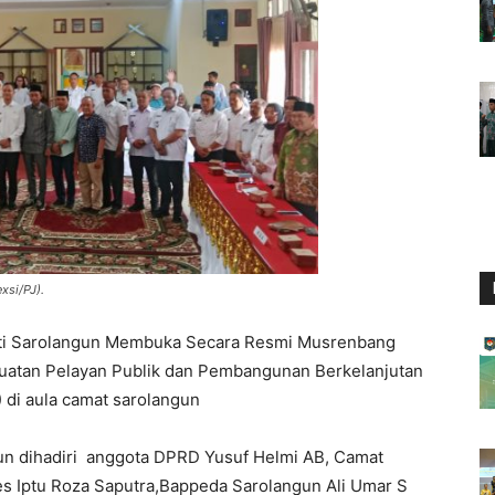
xsi/PJ).
ti Sarolangun Membuka Secara Resmi Musrenbang
atan Pelayan Publik dan Pembangunan Berkelanjutan
 di aula camat sarolangun
n dihadiri anggota DPRD Yusuf Helmi AB, Camat
s Iptu Roza Saputra,Bappeda Sarolangun Ali Umar S