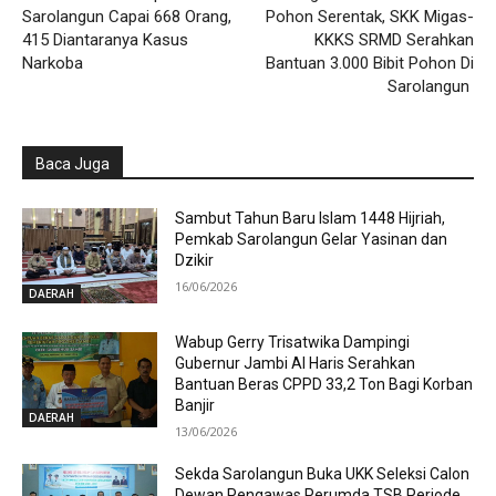
Sarolangun Capai 668 Orang,
Pohon Serentak, SKK Migas-
415 Diantaranya Kasus
KKKS SRMD Serahkan
Narkoba
Bantuan 3.000 Bibit Pohon Di
Sarolangun
Baca Juga
Sambut Tahun Baru Islam 1448 Hijriah,
Pemkab Sarolangun Gelar Yasinan dan
Dzikir
16/06/2026
DAERAH
Wabup Gerry Trisatwika Dampingi
Gubernur Jambi Al Haris Serahkan
Bantuan Beras CPPD 33,2 Ton Bagi Korban
Banjir
DAERAH
13/06/2026
Sekda Sarolangun Buka UKK Seleksi Calon
Dewan Pengawas Perumda TSB Periode