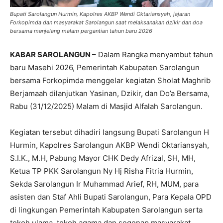
Bupati Sarolangun Hurmin, Kapolres AKBP Wendi Oktariansyah, jajaran
Forkopimda dan masyarakat Sarolangun saat melaksanakan dzikir dan doa
bersama menjelang malam pergantian tahun baru 2026
KABAR SAROLANGUN –
Dalam Rangka menyambut tahun
baru Masehi 2026, Pemerintah Kabupaten Sarolangun
bersama Forkopimda menggelar kegiatan Sholat Maghrib
Berjamaah dilanjutkan Yasinan, Dzikir, dan Do’a Bersama,
Rabu (31/12/2025) Malam di Masjid Alfalah Sarolangun.
Kegiatan tersebut dihadiri langsung Bupati Sarolangun H
Hurmin, Kapolres Sarolangun AKBP Wendi Oktariansyah,
S.I.K., M.H, Pabung Mayor CHK Dedy Afrizal, SH, MH,
Ketua TP PKK Sarolangun Ny Hj Risha Fitria Hurmin,
Sekda Sarolangun Ir Muhammad Arief, RH, MUM, para
asisten dan Staf Ahli Bupati Sarolangun, Para Kepala OPD
di lingkungan Pemerintah Kabupaten Sarolangun serta
tokoh ulama, tokoh agama dan segenap masyarakat