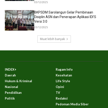
03/12/2025
BKPSDM Sarolangun Gelar Pembinaan
Disiplin ASN dan Penerapan Aplikasi IDI’S
Versi 3.0
03/12/2025
Muat lebih banyak
INDEX+
Ragam Info
Daerah
Kesehatan
Hukum & Kriminal
Life Style
Nasional
Opini
Pendidikan
TV
Politik
Redaksi
Pedoman Media Siber