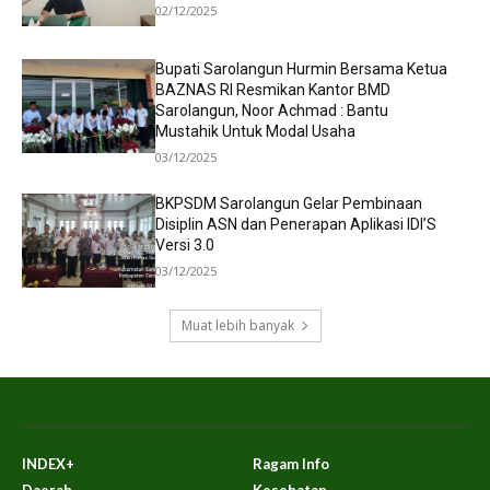
02/12/2025
Bupati Sarolangun Hurmin Bersama Ketua
BAZNAS RI Resmikan Kantor BMD
Sarolangun, Noor Achmad : Bantu
Mustahik Untuk Modal Usaha
03/12/2025
BKPSDM Sarolangun Gelar Pembinaan
Disiplin ASN dan Penerapan Aplikasi IDI’S
Versi 3.0
03/12/2025
Muat lebih banyak
INDEX+
Ragam Info