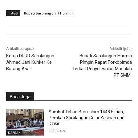
TAGS
Bupati Sarolangun H Hurmin
Artikulli paraprak
Artikulli tjetër
Ketua DPRD Sarolangun
Bupati Sarolangun Hurmin
Ahmad Jani Kunker Ke
Pimpin Rapat Forkopimda
Batang Asai
Terkait Penyelesaian Masalah
PT SMM
Baca Juga
Sambut Tahun Baru Islam 1448 Hijriah,
Pemkab Sarolangun Gelar Yasinan dan
Dzikir
16/06/2026
DAERAH