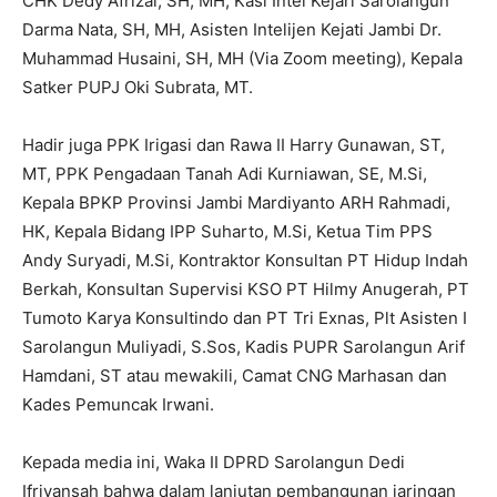
CHK Dedy Afrizal, SH, MH, Kasi Intel Kejari Sarolangun
Darma Nata, SH, MH, Asisten Intelijen Kejati Jambi Dr.
Muhammad Husaini, SH, MH (Via Zoom meeting), Kepala
Satker PUPJ Oki Subrata, MT.
Hadir juga PPK Irigasi dan Rawa II Harry Gunawan, ST,
MT, PPK Pengadaan Tanah Adi Kurniawan, SE, M.Si,
Kepala BPKP Provinsi Jambi Mardiyanto ARH Rahmadi,
HK, Kepala Bidang IPP Suharto, M.Si, Ketua Tim PPS
Andy Suryadi, M.Si, Kontraktor Konsultan PT Hidup Indah
Berkah, Konsultan Supervisi KSO PT Hilmy Anugerah, PT
Tumoto Karya Konsultindo dan PT Tri Exnas, Plt Asisten I
Sarolangun Muliyadi, S.Sos, Kadis PUPR Sarolangun Arif
Hamdani, ST atau mewakili, Camat CNG Marhasan dan
Kades Pemuncak Irwani.
Kepada media ini, Waka II DPRD Sarolangun Dedi
Ifriyansah bahwa dalam lanjutan pembangunan jaringan