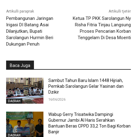
Artikulli paraprak
Artikulli tjetër
Pembangunan Jaringan
Ketua TP PKK Sarolangun Ny
Irigasi DI Batang Asai
Risha Fitria Tinjau Langsung
Dilanjutkan, Bupati
Proses Pencarian Korban
Sarolangun Hurmin Beri
Tenggelam Di Desa Moenti
Dukungan Penuh
Baca Juga
Sambut Tahun Baru Islam 1448 Hijriah,
Pemkab Sarolangun Gelar Yasinan dan
Dzikir
16/06/2026
DAERAH
Wabup Gerry Trisatwika Dampingi
Gubernur Jambi Al Haris Serahkan
Bantuan Beras CPPD 33,2 Ton Bagi Korban
Banjir
DAERAH