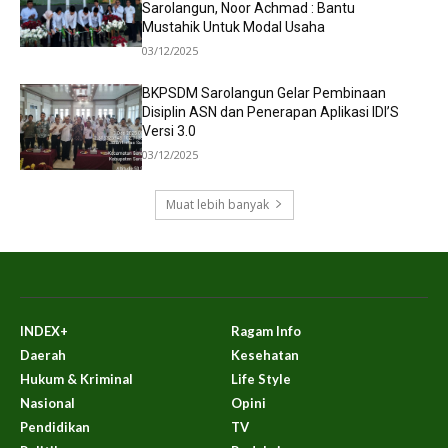
Sarolangun, Noor Achmad : Bantu
Mustahik Untuk Modal Usaha
03/12/2025
BKPSDM Sarolangun Gelar Pembinaan
Disiplin ASN dan Penerapan Aplikasi IDI’S
Versi 3.0
03/12/2025
Muat lebih banyak
INDEX+
Ragam Info
Daerah
Kesehatan
Hukum & Kriminal
Life Style
Nasional
Opini
Pendidikan
TV