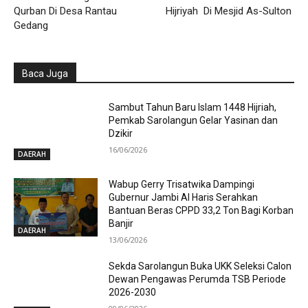
Qurban Di Desa Rantau
Hijriyah Di Mesjid As-Sulton
Gedang
Baca Juga
Sambut Tahun Baru Islam 1448 Hijriah,
Pemkab Sarolangun Gelar Yasinan dan
Dzikir
16/06/2026
DAERAH
Wabup Gerry Trisatwika Dampingi
Gubernur Jambi Al Haris Serahkan
Bantuan Beras CPPD 33,2 Ton Bagi Korban
Banjir
DAERAH
13/06/2026
Sekda Sarolangun Buka UKK Seleksi Calon
Dewan Pengawas Perumda TSB Periode
2026-2030