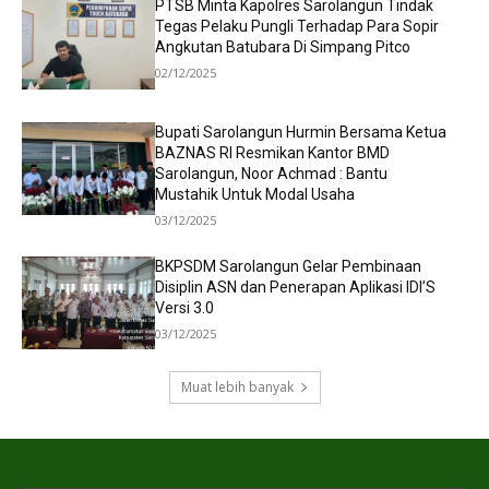
PTSB Minta Kapolres Sarolangun Tindak
Tegas Pelaku Pungli Terhadap Para Sopir
Angkutan Batubara Di Simpang Pitco
02/12/2025
Bupati Sarolangun Hurmin Bersama Ketua
BAZNAS RI Resmikan Kantor BMD
Sarolangun, Noor Achmad : Bantu
Mustahik Untuk Modal Usaha
03/12/2025
BKPSDM Sarolangun Gelar Pembinaan
Disiplin ASN dan Penerapan Aplikasi IDI’S
Versi 3.0
03/12/2025
Muat lebih banyak