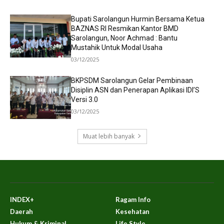
Bupati Sarolangun Hurmin Bersama Ketua
BAZNAS RI Resmikan Kantor BMD
Sarolangun, Noor Achmad : Bantu
Mustahik Untuk Modal Usaha
03/12/2025
BKPSDM Sarolangun Gelar Pembinaan
Disiplin ASN dan Penerapan Aplikasi IDI’S
Versi 3.0
03/12/2025
Muat lebih banyak
INDEX+
Ragam Info
Daerah
Kesehatan
Hukum & Kriminal
Life Style