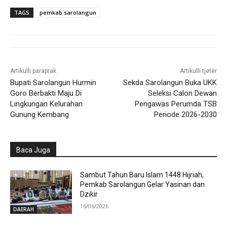
TAGS
pemkab sarolangun
Artikulli paraprak
Artikulli tjetër
Bupati Sarolangun Hurmin
Sekda Sarolangun Buka UKK
Goro Berbakti Maju Di
Seleksi Calon Dewan
Lingkungan Kelurahan
Pengawas Perumda TSB
Gunung Kembang
Periode 2026-2030
Baca Juga
Sambut Tahun Baru Islam 1448 Hijriah,
Pemkab Sarolangun Gelar Yasinan dan
Dzikir
16/06/2026
DAERAH