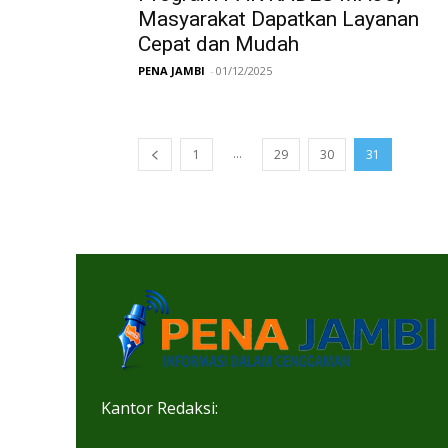
Masyarakat Dapatkan Layanan
Cepat dan Mudah
PENA JAMBI
-
01/12/2025
...
1
29
30
31
Kantor Redaksi: