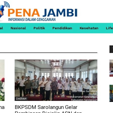
al
Nasional
Politik
Pendidikan
Kesehatan
Life
DAERAH
ma
BKPSDM Sarolangun Gelar