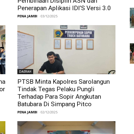
Pembinaan Disiplin ASN dan
Penerapan Aplikasi IDI’S Versi 3.0
PENA JAMBI
-
03/12/2025
DAERAH
ma
PTSB Minta Kapolres Sarolangun
or
Tindak Tegas Pelaku Pungli
Terhadap Para Sopir Angkutan
Batubara Di Simpang Pitco
PENA JAMBI
-
02/12/2025