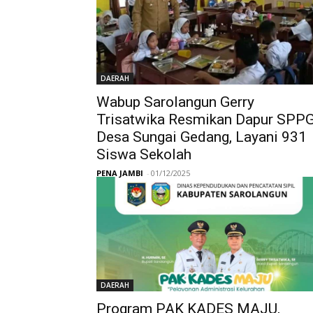
DAERAH
Wabup Sarolangun Gerry
Trisatwika Resmikan Dapur SPP
Desa Sungai Gedang, Layani 931
Siswa Sekolah
PENA JAMBI
-
01/12/2025
DAERAH
Program PAK KADES MAJU,