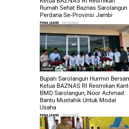
Ketua BAZNAS RI Resmikan
Rumah Sehat Baznas Sarolangun
Perdana Se-Provinsi Jambi
PENA JAMBI
-
03/12/2025
DAERAH
Bupati Sarolangun Hurmin Bersa
Ketua BAZNAS RI Resmikan Kant
BMD Sarolangun, Noor Achmad :
Bantu Mustahik Untuk Modal
Usaha
PENA JAMBI
-
03/12/2025