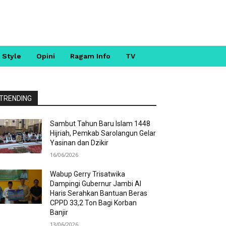
 Style
Opini
Ragam Info
TV
TRENDING
Sambut Tahun Baru Islam 1448
Hijriah, Pemkab Sarolangun Gelar
Yasinan dan Dzikir
16/06/2026
Wabup Gerry Trisatwika
Dampingi Gubernur Jambi Al
Haris Serahkan Bantuan Beras
CPPD 33,2 Ton Bagi Korban
Banjir
13/06/2026