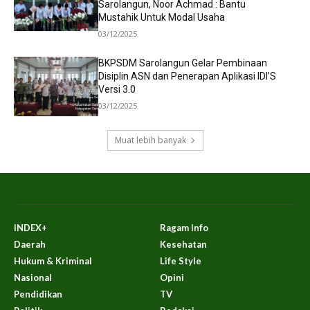
Sarolangun, Noor Achmad : Bantu
Mustahik Untuk Modal Usaha
03/12/2025
BKPSDM Sarolangun Gelar Pembinaan
Disiplin ASN dan Penerapan Aplikasi IDI’S
Versi 3.0
03/12/2025
Muat lebih banyak
INDEX+
Ragam Info
Daerah
Kesehatan
Hukum & Kriminal
Life Style
Nasional
Opini
Pendidikan
TV