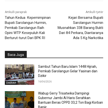
Artikulli paraprak
Artikulli tjetër
Tahun Kedua Kepemimpinan
Kejari Bersama Bupati
Bupati Sarolangun Hurmin,
Sarolangun Hurmin
Pemkab Sarolangun Raih
Musnahkan 338 Barang Bukti
Opini WTP Kesepuluh Kali
Dari 84 Perkara, Diantaranya
Berturut-turut Dari BPK RI
Ada 5 Kg Narkotika
Baca Juga
Sambut Tahun Baru Islam 1448 Hijriah,
Pemkab Sarolangun Gelar Yasinan dan
Dzikir
16/06/2026
DAERAH
Wabup Gerry Trisatwika Dampingi
Gubernur Jambi Al Haris Serahkan
Bantuan Beras CPPD 33,2 Ton Bagi Korban
Banjir